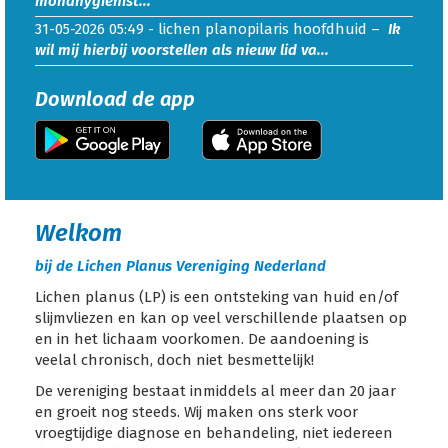
mondhygienist...
31-05-2026 05:49 -
lichen planopilaris hoofdhuid
–
Ik
wil mij hierbij voorstellen als nieuw lid va...
Download de app
Welkom
bij de Lichen Planus Vereniging Nederland
Lichen planus (LP) is een ontsteking van huid en/of
slijmvliezen en kan op veel verschillende plaatsen op
en in het lichaam voorkomen. De aandoening is
veelal chronisch, doch niet besmettelijk!
De vereniging bestaat inmiddels al meer dan 20 jaar
en groeit nog steeds. Wij maken ons sterk voor
vroegtijdige diagnose en behandeling, niet iedereen