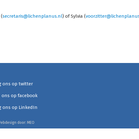
 (
siraterces
@lichenplanus.nl
) of Sylvia (
rettizroov
@lichenplanus
g ons op twitter
e ons op facebook
g ons op LinkedIn
Webdesign door:
MEO