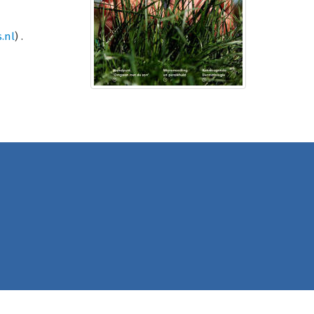
.nl
) .