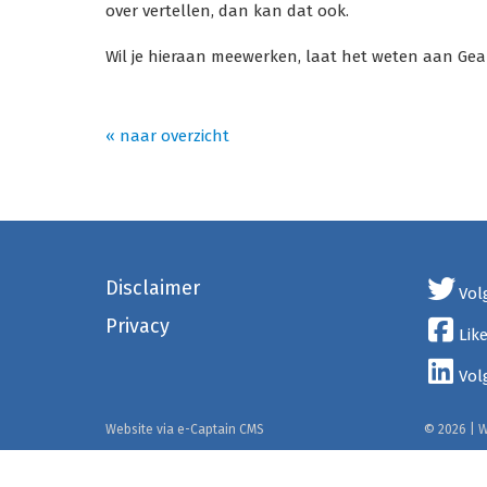
over vertellen, dan kan dat ook.
Wil je hieraan meewerken, laat het weten aan Gea
« naar overzicht
Disclaimer
Vol
Privacy
Lik
Vol
Website via e-Captain CMS
© 2026 | 